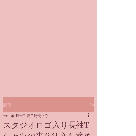
awareness studio 凜🌹
～こころもからだもしなやかに美しく～
​ピラティス ジャイロキネシス ジャイロト
ニック フランクリンメソッド
ファンクショナルビューティ FUNB凜®
＠銀座
記事
2024年1月21日
読了時間: 1分
スタジオロゴ入り長袖T
シャツの事前注文を締め