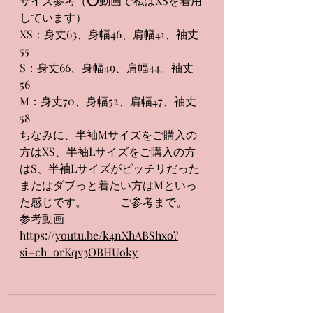
サイズ参考（⭕️動画で私はXSを着用
しています）
XS：身丈63、身幅46、肩幅41、袖丈
55 
S：身丈66、身幅49、肩幅44。袖丈
56 
M：身丈70、身幅52、肩幅47、袖丈
58 
ちなみに、半袖Mサイズをご購入の
方はXS、半袖Lサイズをご購入の方
はS、半袖Lサイズがピッチリだった
またはダブっと着たい方はMといっ
た感じです。　　　ご参考まで。 
参考動画　
https://
youtu.be/k4nXhABShxo?
si=ch_orKqv3OBHUoky