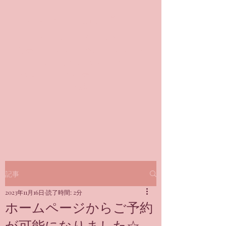
awareness studio 凜🌹
～こころもからだもしなやかに美しく～
​ピラティス ジャイロキネシス ジャイロト
ニック フランクリンメソッド
ファンクショナルビューティ FUNB凜®
＠銀座
記事
2023年11月16日
読了時間: 2分
ホームページからご予約
が可能になりました☆