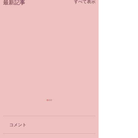
最新記事
すべて表示
10月期(10.11.12月)プラ
【Vol.67 YouTu
イベートセッションレ
アップしました
ギュラー枠継続希望に
コメント
スタジオメンバーの皆さま
Vol.67 セラバンド
ついてのお伺い
😃 いつもスタジオをご利
ボディコンディショ