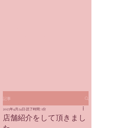
awareness studio 凜🌹
～こころもからだもしなやかに美しく～
​ピラティス ジャイロキネシス ジャイロト
ニック フランクリンメソッド
ファンクショナルビューティ FUNB凜®
＠銀座
記事
2025年4月24日
読了時間: 1分
店舗紹介をして頂きまし
た