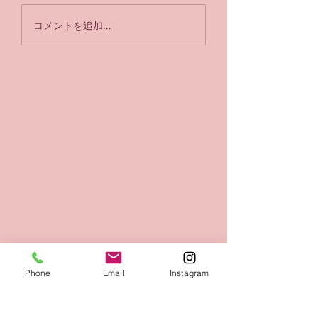
用頂き誠にありがとうござ
グ〜Spine
います。 【本日のお知ら
stretch→Standing R
コメントを追加…
せ】 ⭕️現在プライベート
down〜 ⁡ ⁡連続動画
セッションレギュラー枠を
です🙇‍♀️ ⁡
ご利用の方へ(一般、卒業
https://youtu.be/N
生、コース生含む皆さんで
mjqc?
す) 遅くなりましたが
si=Qi8dCc5o9EzgC4
2026.10〜12月のご予約に
回はセラバンドを使
ついてご継続のご希望の有
Spine stretchからの
無を伺います。 自動更新
Standing Roll d
はございません。 ご継続
皆さんお馴染みのエ
希望の方は期限を守って意
イズ
思表示をお願い致します。
①お名前(卒業生は指導年
数
Phone
Email
Instagram