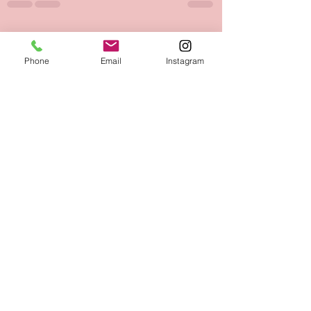
最新記事
すべて表示
Phone
Email
Instagram
10月期(10.11.12月)プラ
【Vol.67 YouTu
イベートセッションレ
アップしました
ギュラー枠継続希望に