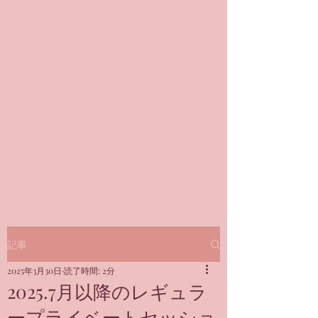
awareness studio 凜🌹
～こころもからだもしなやかに美しく～
​ピラティス ジャイロキネシス ジャイロト
ニック フランクリンメソッド
ファンクショナルビューティ FUNB凜®
＠銀座
記事
2025年3月30日
読了時間: 2分
2025.7月以降のレギュラ
ープライベートセッショ