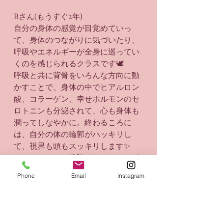
Bさん(もうすぐ2年)
自分の身体の感覚が目覚めていっ
て、身体のつながりに気づいたり、
呼吸やエネルギーが全身に巡ってい
くのを感じられるクラスです🕊️
呼吸と共に背骨をいろんな方向に動
かすことで、身体の中でヒアルロン
酸、コラーゲン、幸せホルモンのセ
ロトニンも分泌されて、心も身体も
潤ってしなやかに。終わるころに
は、自分の体の輪郭がハッキリし
て、視界も頭もスッキリします✨
たくさんのアハ体験があるので、ボ
ディワークのプラクティショナーに
Phone
Email
Instagram
も、そうでない方にも、おすすめで
す😚コツコツ継続すると、身体も心
もかわるんだっということを実感で
きるクラスです！