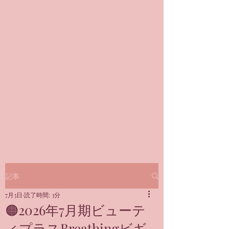
awareness studio 凜🌹
～こころもからだもしなやかに美しく～
​ピラティス ジャイロキネシス ジャイロト
ニック フランクリンメソッド
ファンクショナルビューティ FUNB凜®
＠銀座
記事
7月3日
読了時間: 3分
🟠2026年7月期ビューテ
ィプラスBreathingビギ